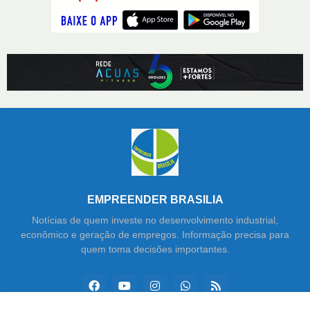
EMPREENDER BRASILIA
Notícias de quem investe no desenvolvimento industrial,
econômico e geração de empregos. Informação precisa para
quem toma decisões importantes.