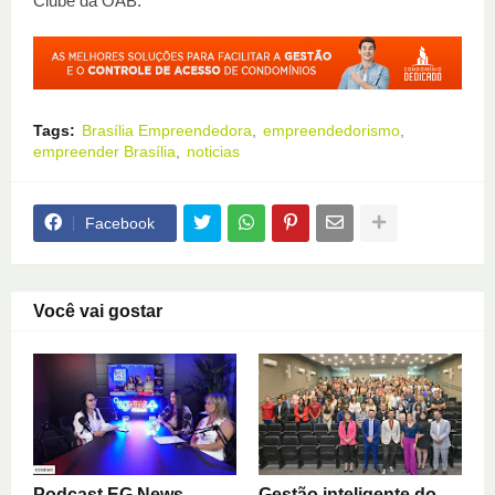
Clube da OAB.
Tags:
Brasília Empreendedora
empreendedorismo
empreender Brasília
noticias
Facebook
Você vai gostar
Podcast EG News
Gestão inteligente do