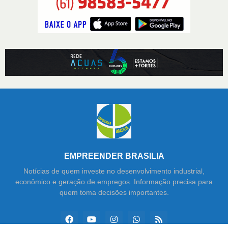
EMPREENDER BRASILIA
Notícias de quem investe no desenvolvimento industrial,
econômico e geração de empregos. Informação precisa para
quem toma decisões importantes.