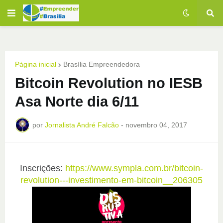
Página inicial
Brasília Empreendedora
Bitcoin Revolution no IESB
Asa Norte dia 6/11
por
Jornalista André Falcão
-
novembro 04, 2017
Inscrições:
https://www.sympla.com.br/bitcoin-
revolution---investimento-em-bitcoin__206305