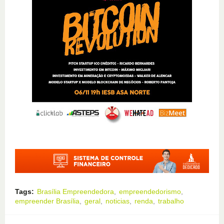
Tags:
Brasília Empreendedora
empreendedorismo
empreender Brasília
geral
noticias
renda
trabalho