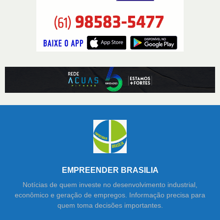
EMPREENDER BRASILIA
Notícias de quem investe no desenvolvimento industrial,
econômico e geração de empregos. Informação precisa para
quem toma decisões importantes.