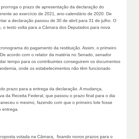
e prorroga o prazo de apresentação da declaração do
rente ao exercício de 2021, ano-calendário de 2020. De
ntar a declaração passou de 30 de abril para 31 de julho. O
so, o texto volta para a Câmara dos Deputados para nova
ronograma do pagamento da restituição. Assim, o primeiro
 De acordo com o relator da matéria no Senado, senador
é dar tempo para os contribuintes conseguirem os documentos
pandemia, onde os estabelecimentos não têm funcionado
o prazo para a entrega da declaração. A mudança,
iva da Receita Federal, que passou o prazo final para o dia
maneceu o mesmo, fazendo com que o primeiro lote fosse
e entrega.
 proposta votada na Câmara, fixando novos prazos para o