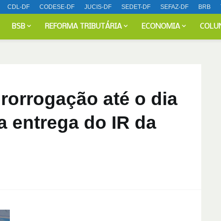
CDL-DF
CODESE-DF
JUCIS-DF
SEDET-DF
SEFAZ-DF
BRB
BSB
REFORMA TRIBUTÁRIA
ECONOMIA
COLU
rorrogação até o dia
a entrega do IR da