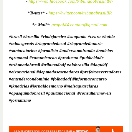
-
https://web.facebook.com/tribunadobrasil.tbr/
*
Twitter
* -
https://twitter.com/tribunabrasilBR
*
e-Mail
*:
grupoM4.contato@gmail.com
#brasil #brasilia #riodejaneiro #saopaulo #ceara #bahia
#minasgerais #riograndedosul #riograndedonorte
#santacatarina #jornalista #andersonmiranda #noticias
#grupom4 #comunicacao #producao #publicidade
#tribunadobrasil #tribunadodf #alobrasilia #daquidf
#eixonacional #deputadosesenadores #prefeitosevereadores
#entendercondominio #folhadodf #informaconcurso
#jknoticias #jornaldoentorno #maisaguasclaras
#opasquimdobrasil #pautanacional #consultarimoveis
#jornalismo