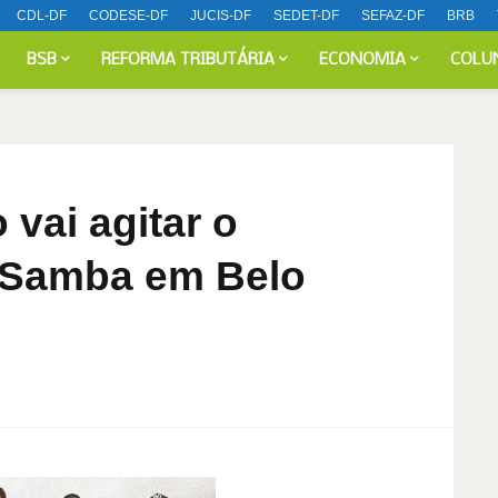
CDL-DF
CODESE-DF
JUCIS-DF
SEDET-DF
SEFAZ-DF
BRB
BSB
REFORMA TRIBUTÁRIA
ECONOMIA
COLU
vai agitar o
r Samba em Belo