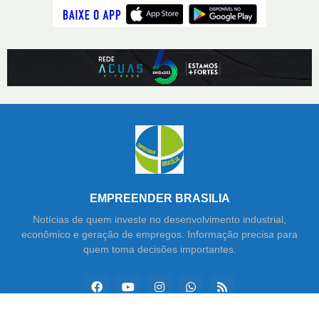
EMPREENDER BRASILIA
Notícias de quem investe no desenvolvimento industrial,
econômico e geração de empregos. Informação precisa para
quem toma decisões importantes.