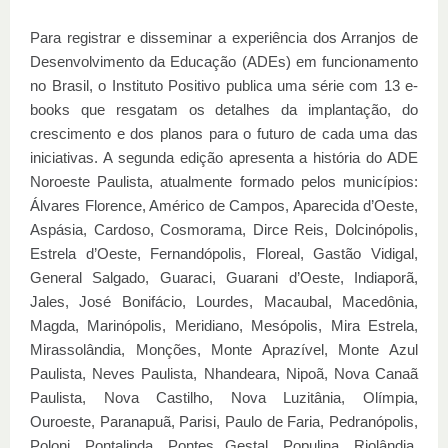
Para registrar e disseminar a experiência dos Arranjos de
Desenvolvimento da Educação (ADEs) em funcionamento
no Brasil, o Instituto Positivo publica uma série com 13 e-
books que resgatam os detalhes da implantação, do
crescimento e dos planos para o futuro de cada uma das
iniciativas. A segunda edição apresenta a história do ADE
Noroeste Paulista, atualmente formado pelos municípios:
Álvares Florence, Américo de Campos, Aparecida d’Oeste,
Aspásia, Cardoso, Cosmorama, Dirce Reis, Dolcinópolis,
Estrela d’Oeste, Fernandópolis, Floreal, Gastão Vidigal,
General Salgado, Guaraci, Guarani d’Oeste, Indiaporã,
Jales, José Bonifácio, Lourdes, Macaubal, Macedônia,
Magda, Marinópolis, Meridiano, Mesópolis, Mira Estrela,
Mirassolândia, Monções, Monte Aprazível, Monte Azul
Paulista, Neves Paulista, Nhandeara, Nipoã, Nova Canaã
Paulista, Nova Castilho, Nova Luzitânia, Olímpia,
Ouroeste, Paranapuã, Parisi, Paulo de Faria, Pedranópolis,
Poloni, Pontalinda, Pontes Gestal, Populina, Riolândia,