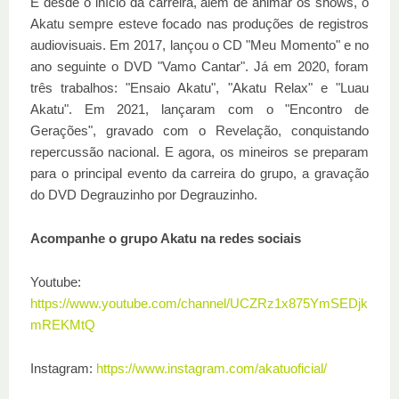
E desde o início da carreira, além de animar os shows, o
Akatu sempre esteve focado nas produções de registros
audiovisuais. Em 2017, lançou o CD "Meu Momento" e no
ano seguinte o DVD "Vamo Cantar". Já em 2020, foram
três trabalhos: "Ensaio Akatu", "Akatu Relax" e "Luau
Akatu". Em 2021, lançaram com o "Encontro de
Gerações", gravado com o Revelação, conquistando
repercussão nacional. E agora, os mineiros se preparam
para o principal evento da carreira do grupo, a gravação
do DVD Degrauzinho por Degrauzinho.
Acompanhe o grupo Akatu na redes sociais
Youtube:
https://www.youtube.com/channel/UCZRz1x875YmSEDjk
mREKMtQ
Instagram:
https://www.instagram.com/akatuoficial/