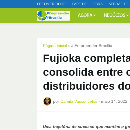
FECOMÉRCIO-DF
FAPE-DF
FIBRA
SEBRAE-DF
AGORA
NEGÓCIOS
Página inicial
# Empreender Brasília
Fujioka completa
consolida entre 
distribuidores d
por
Camila Vasconcelos
-
maio 14, 2022
Uma trajetória de sucesso que mantém o gr