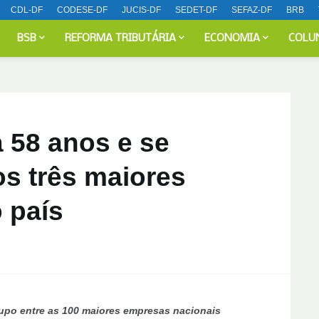
CDL-DF
CODESE-DF
JUCIS-DF
SEDET-DF
SEFAZ-DF
BRB
BSB
REFORMA TRIBUTÁRIA
ECONOMIA
COLU
 58 anos e se
os três maiores
o país
upo entre as 100 maiores empresas nacionais