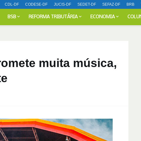
CDL-DF
CODESE-DF
JUCIS-DF
SEDET-DF
SEFAZ-DF
BRB
BSB
REFORMA TRIBUTÁRIA
ECONOMIA
COLU
romete muita música,
te