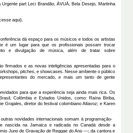
Urgente part Leci Brandão, ÀVUÀ, Bela Desejo, Martinha 
cesse aqui).
nferência dá espaço para os músicos e todos os artistas 
e é um lugar para que os profissionais possam trocar 
ento e divulgação de música, além de tratar sobre 
 firmados e as novas inteligências apresentadas para o 
rkshops, pitches, e showcases. Nesse ambiente o público 
 representantes do mercado, e mais um tanto de gente 
nvidados para que a experiência seja ainda mais rica. Os 
asil, Colômbia e Estados Unidos, como: Raína Biriba, 
 Grajales, diretor do festival colombiano Altavoz; e Karen 
outras novidades internacionais somam à programação-   
ae nascida na Jamaica e radicada no Canadá desde a 
êmio Juno de Gravação de Reggae do Ano —; da cantora e 