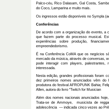
Palco-céu, Rico Dalasam, Gal Costa, Samba 
do Coco, Lamparina e muito mais. 
Os ingressos estão disponíveis no Sympla (a
Conferências
De acordo com a organização do evento, a co
que fazem parte do processo musical. Est
experiências sobre produção, financiam
empreendedorismo. 
É na Conferência CoMA que os negócios são
mercado da música, através de conversas, wo
pode interagir com players, palestrantes,
interessada.
Nesta edição, grandes profissionais foram co
dez primeiros nomes anunciados vêm do Br
produtora do festival AFROPUNK Bahia; Felipe
Allen, autora do livro “Twitch for Musician
Além dos nomes nacionais anunciados hoje, 
Trata-se de Ammoye,  musicista de regg
adolescência  — indicada cinco vezes ao Pr