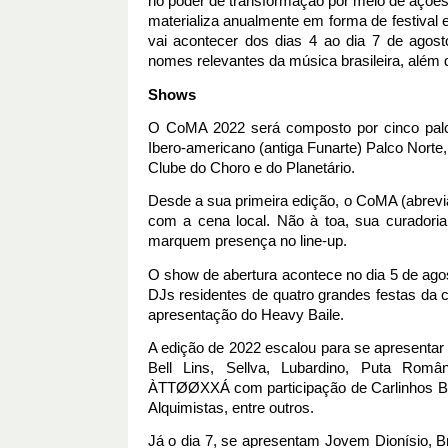
no poder de transformação por meio de ações 
materializa anualmente em forma de festival e
vai acontecer dos dias 4 ao dia 7 de agost
nomes relevantes da música brasileira, além d
Shows
O CoMA 2022 será composto por cinco palco
Ibero-americano (antiga Funarte) Palco Norte
Clube do Choro e do Planetário. 
Desde a sua primeira edição, o CoMA (abrev
com a cena local. Não à toa, sua curadoria
marquem presença no line-up. 
O show de abertura acontece no dia 5 de ago
DJs residentes de quatro grandes festas da c
apresentação do Heavy Baile. 
A edição de 2022 escalou para se apresentar 
Bell Lins, Sellva, Lubardino, Puta Româ
ÀTTØØXXÁ com participação de Carlinhos Brow
Alquimistas, entre outros.
Já o dia 7, se apresentam Jovem Dionísio, Br