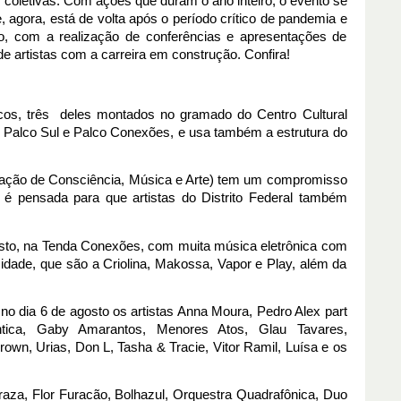
coletivas. Com ações que duram o ano inteiro, o evento se 
, agora, está de volta após o período crítico de pandemia e 
o, com a realização de conferências e apresentações de 
e artistas com a carreira em construção. Confira! 
s, três  deles montados no gramado do Centro Cultural 
, Palco Sul e Palco Conexões, e usa também a estrutura do 
iação de Consciência, Música e Arte) tem um compromisso 
 é pensada para que artistas do Distrito Federal também 
sto, na Tenda Conexões, com muita música eletrônica com 
idade, que são a Criolina, Makossa, Vapor e Play, além da 
no dia 6 de agosto os artistas Anna Moura, Pedro Alex part 
ntica, Gaby Amarantos, Menores Atos, Glau Tavares, 
n, Urias, Don L, Tasha & Tracie, Vitor Ramil, Luísa e os 
aza, Flor Furacão, Bolhazul, Orquestra Quadrafônica, Duo 