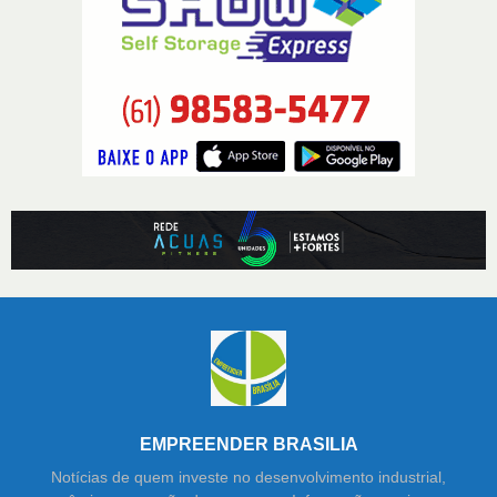
EMPREENDER BRASILIA
Notícias de quem investe no desenvolvimento industrial,