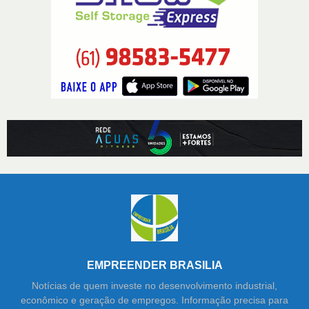
EMPREENDER BRASILIA
Notícias de quem investe no desenvolvimento industrial,
econômico e geração de empregos. Informação precisa para