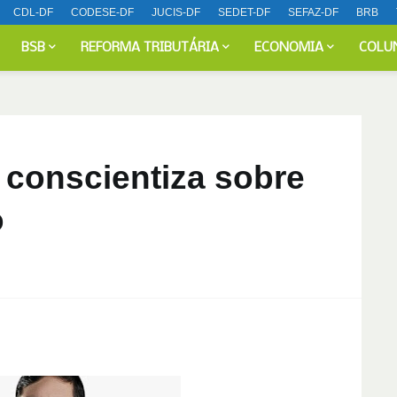
CDL-DF
CODESE-DF
JUCIS-DF
SEDET-DF
SEFAZ-DF
BRB
BSB
REFORMA TRIBUTÁRIA
ECONOMIA
COLU
conscientiza sobre
o