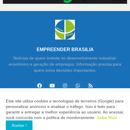
EMPREENDER BRASILIA
Notícias de quem investe no desenvolvimento industrial,
econômico e geração de empregos. Informação precisa para
quem toma decisões importantes.
Este site utiliza cookies e tecnologias de terceiros (Google) para
personalizar anúncios e analisar o tráfego. Isso é feito para
Copyright ©
2026
Empreender Brasília
garantir e entregar a melhor experiência ao usuário. Ao acessar,
você concorda com a política de monitoramento.
Saiba Mais
INÍCIO
SOBRE
CONTATO
LGPD
EXPEDIENTE
Aceitar !
EDITORIAL
MÍDIA KIT
SP ZAP