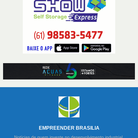
EMPREENDER BRASILIA
Notícias de quem investe no desenvolvimento industrial,