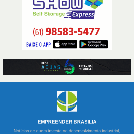
EMPREENDER BRASILIA
Notícias de quem investe no desenvolvimento industrial,