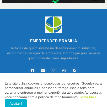
EMPREENDER BRASILIA
Notícias de quem investe no desenvolvimento industrial,
econômico e geração de empregos. Informação precisa para
quem toma decisões importantes.
Este site utiliza cookies e tecnologias de terceiros (Google) para
personalizar anúncios e analisar o tráfego. Isso é feito para
Copyright ©
2026
Empreender Brasília
garantir e entregar a melhor experiência ao usuário. Ao acessar,
você concorda com a política de monitoramento.
Saiba Mais
INÍCIO
SOBRE
CONTATO
LGPD
EXPEDIENTE
Aceitar !
EDITORIAL
MÍDIA KIT
SP ZAP