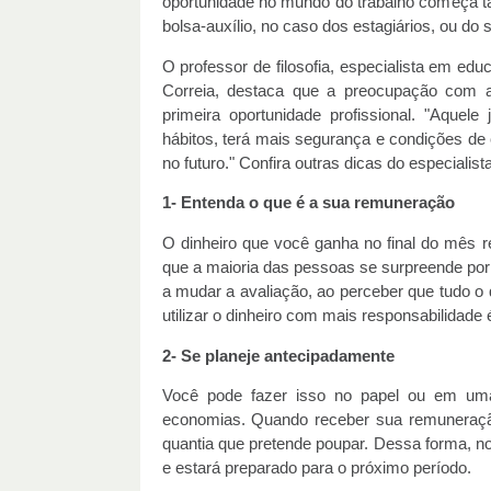
oportunidade no mundo do trabalho começa 
bolsa-auxílio, no caso dos estagiários, ou do 
O professor de filosofia, especialista em ed
Correia, destaca que a preocupação com 
primeira oportunidade profissional. "Aque
hábitos, terá mais segurança e condições de
no futuro." Confira outras dicas do especialis
1- Entenda o que é a sua remuneração
O dinheiro que você ganha no final do mês r
que a maioria das pessoas se surpreende por
a mudar a avaliação, ao perceber que tudo o 
utilizar o dinheiro com mais responsabilidade 
2- Se planeje antecipadamente
Você pode fazer isso no papel ou em uma p
economias. Quando receber sua remuneração,
quantia que pretende poupar. Dessa forma, n
e estará preparado para o próximo período.