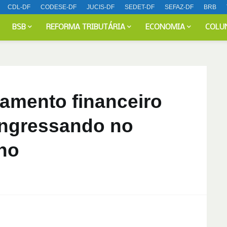
CDL-DF
CODESE-DF
JUCIS-DF
SEDET-DF
SEFAZ-DF
BRB
BSB
REFORMA TRIBUTÁRIA
ECONOMIA
COLU
jamento financeiro
ingressando no
ho