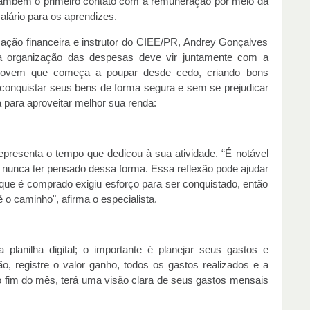
também o primeiro contato com a remuneração por meio da
salário para os aprendizes.
ucação financeira e instrutor do CIEE/PR, Andrey Gonçalves
a organização das despesas deve vir juntamente com a
le jovem que começa a poupar desde cedo, criando bons
 conquistar seus bens de forma segura e sem se prejudicar
ta para aproveitar melhor sua renda:
epresenta o tempo que dedicou à sua atividade. “É notável
 nunca ter pensado dessa forma. Essa reflexão pode ajudar
que é comprado exigiu esforço para ser conquistado, então
é o caminho", afirma o especialista.
lanilha digital; o importante é planejar seus gastos e
 registre o valor ganho, todos os gastos realizados e a
o fim do mês, terá uma visão clara de seus gastos mensais