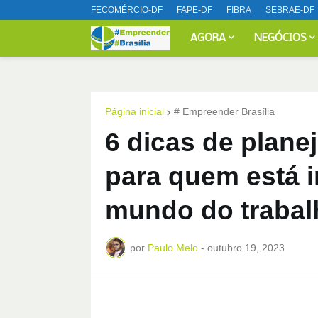
FECOMÉRCIO-DF
FAPE-DF
FIBRA
SEBRAE-DF
AGORA
NEGÓCIOS
Página inicial
# Empreender Brasília
6 dicas de plane
para quem está 
mundo do trabal
por
Paulo Melo
-
outubro 19, 2023