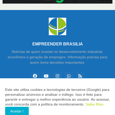
EMPREENDER BRASILIA
Notícias de quem investe no desenvolvimento industrial,
econômico e geração de empregos. Informação precisa para
quem toma decisões importantes.
Este site utiliza cookies e tecnologias de terceiros (Google) para
personalizar anúncios e analisar o tráfego. Isso é feito para
Copyright ©
2026
Empreender Brasília
garantir e entregar a melhor experiência ao usuário. Ao acessar,
você concorda com a política de monitoramento.
Saiba Mais
INÍCIO
SOBRE
CONTATO
LGPD
EXPEDIENTE
Aceitar !
EDITORIAL
MÍDIA KIT
SP ZAP