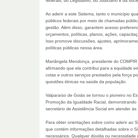
federais, do Legislativo, do Judiciário e da soci
Ao aderir a este Sistema, tanto o município q
públicos federais por meio de chamadas públic
gestão. Além disso, garantem acesso preferenci
orçamentos, políticas, planos, ações, capacita
Isso promove discussões, ajustes, aprimoramen
políticas públicas nessa área.
Mariângela Mendonça, presidente do COMPIR Va
afirmando que ela contribui para a equidade e
cotas e outros serviços prestados pela força p
questões étnicas na saúde da população.
Valparaíso de Goiás se tornou o pioneiro no E
Promoção da Igualdade Racial, demonstrando 
secretário de Assistência Social em atender à
Para obter orientações sobre como aderir ao S
que contém informações detalhadas sobre o S
necessários. Qualquer dúvida ou necessidade 