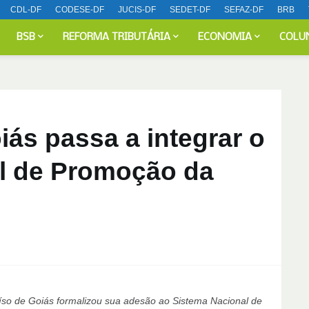
CDL-DF
CODESE-DF
JUCIS-DF
SEDET-DF
SEFAZ-DF
BRB
BSB
REFORMA TRIBUTÁRIA
ECONOMIA
COLU
iás passa a integrar o
l de Promoção da
íso de Goiás formalizou sua adesão ao Sistema Nacional de