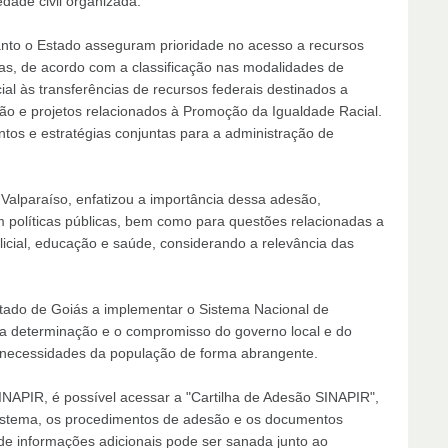
edade civil organizada.
uanto o Estado asseguram prioridade no acesso a recursos
as, de acordo com a classificação nas modalidades de
al às transferências de recursos federais destinados a
ção e projetos relacionados à Promoção da Igualdade Racial.
tos e estratégias conjuntas para a administração de
lparaíso, enfatizou a importância dessa adesão,
m políticas públicas, bem como para questões relacionadas a
olicial, educação e saúde, considerando a relevância das
stado de Goiás a implementar o Sistema Nacional de
a determinação e o compromisso do governo local e do
s necessidades da população de forma abrangente.
INAPIR, é possível acessar a "Cartilha de Adesão SINAPIR",
istema, os procedimentos de adesão e os documentos
de informações adicionais pode ser sanada junto ao