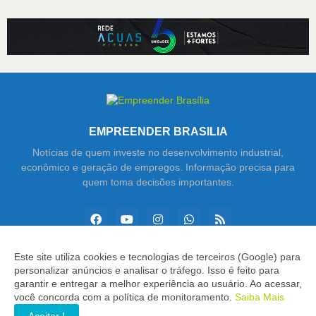
EMPREENDER BRASILIA
Notícias de quem investe no desenvolvimento industrial,
econômico e geração de empregos. Informação precisa para
quem toma decisões importantes.
Este site utiliza cookies e tecnologias de terceiros (Google) para
personalizar anúncios e analisar o tráfego. Isso é feito para
Copyright ©
2026
Empreender Brasília
garantir e entregar a melhor experiência ao usuário. Ao acessar,
você concorda com a política de monitoramento.
Saiba Mais
INÍCIO
SOBRE
CONTATO
LGPD
EXPEDIENTE