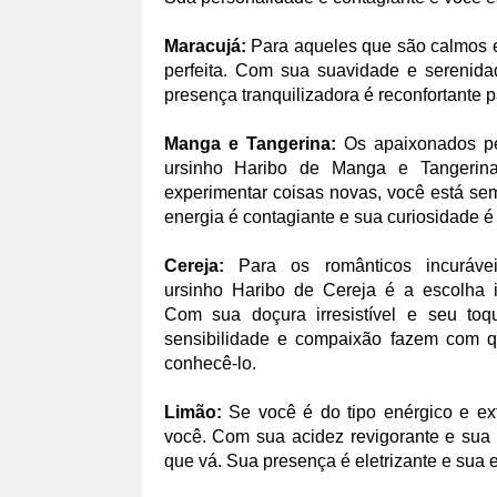
Maracujá:
Para aqueles que são calmos e 
perfeita. Com sua suavidade e serenid
presença tranquilizadora é reconfortante p
Manga e Tangerina:
Os apaixonados pel
ursinho Haribo de Manga e Tangerin
experimentar coisas novas, você está s
energia é contagiante e sua curiosidade é 
Cereja:
Para os românticos incuráve
ursinho Haribo de Cereja é a escolha i
Com sua doçura irresistível e seu to
sensibilidade e compaixão fazem com q
conhecê-lo.
Limão:
Se você é do tipo enérgico e ext
você. Com sua acidez revigorante e sua 
que vá. Sua presença é eletrizante e sua 