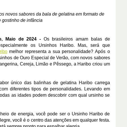
os novos sabores da bala de gelatina em formato de
e gostinho de infância
o, Maio de 2024 -
Os brasileiros amam balas de
 especialmente os Ursinhos Haribo. Mas, será que
ribo
melhor representa a sua personalidade? Após o
rsinhos de Ouro Especial de Verão, com novos sabores
angerina, Cereja, Limão e Pêssego, a Haribo criou um
abor único das balinhas de gelatina Haribo carrega
 com diferentes tipos de personalidades. Levando em
 todas as idades podem descobrir com qual ursinho se
 cheio de energia, você pode ser o Ursinho Haribo de
egre, você é o centro das atenções em qualquer festa.
tá sempre pronto para espalhar alegria.