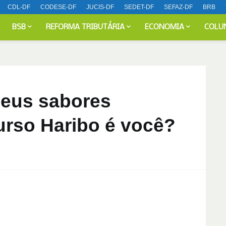
CDL-DF
CODESE-DF
JUCIS-DF
SEDET-DF
SEFAZ-DF
BRB
BSB
REFORMA TRIBUTÁRIA
ECONOMIA
COLU
eus sabores
 urso Haribo é você?