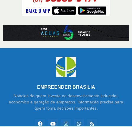
EMPREENDER BRASILIA
Notícias de quem investe no desenvolvimento industrial,
econômico e geração de empregos. Informação precisa para
quem toma decisões importantes.