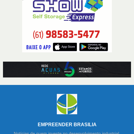
EMPREENDER BRASILIA
Notícias de quem investe no desenvolvimento industrial,