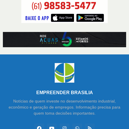
EMPREENDER BRASILIA
Notícias de quem investe no desenvolvimento industrial,
econômico e geração de empregos. Informação precisa para
quem toma decisões importantes.