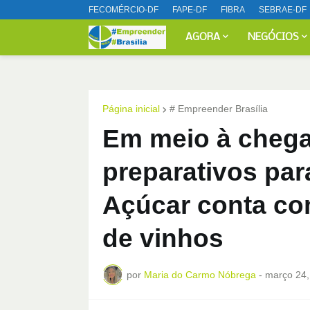
FECOMÉRCIO-DF
FAPE-DF
FIBRA
SEBRAE-DF
AGORA
NEGÓCIOS
Página inicial
# Empreender Brasília
Em meio à chega
preparativos par
Açúcar conta co
de vinhos
por
Maria do Carmo Nóbrega
-
março 24,