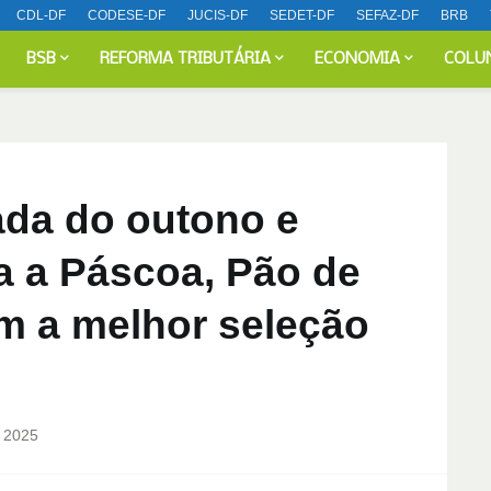
CDL-DF
CODESE-DF
JUCIS-DF
SEDET-DF
SEFAZ-DF
BRB
BSB
REFORMA TRIBUTÁRIA
ECONOMIA
COLU
da do outono e
a a Páscoa, Pão de
m a melhor seleção
 2025