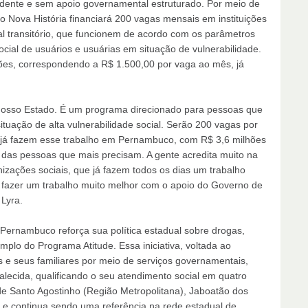
ndente e sem apoio governamental estruturado. Por meio de
o Nova História financiará 200 vagas mensais em instituições
al transitório, que funcionem de acordo com os parâmetros
cial de usuários e usuárias em situação de vulnerabilidade.
hões, correspondendo a R$ 1.500,00 por vaga ao mês, já
o nosso Estado. É um programa direcionado para pessoas que
tuação de alta vulnerabilidade social. Serão 200 vagas por
 já fazem esse trabalho em Pernambuco, com R$ 3,6 milhões
r das pessoas que mais precisam. A gente acredita muito na
izações sociais, que já fazem todos os dias um trabalho
r fazer um trabalho muito melhor com o apoio do Governo de
Lyra.
Pernambuco reforça sua política estadual sobre drogas,
plo do Programa Atitude. Essa iniciativa, voltada ao
e seus familiares por meio de serviços governamentais,
lecida, qualificando o seu atendimento social em quatro
e Santo Agostinho (Região Metropolitana), Jaboatão dos
 e continua sendo uma referência na rede estadual de