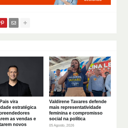
Pais vira
Valdirene Tavares defende
dade estratégica
mais representatividade
preendedores
feminina e compromisso
rem as vendas e
social na política
tarem novos
05 Agosto, 2026