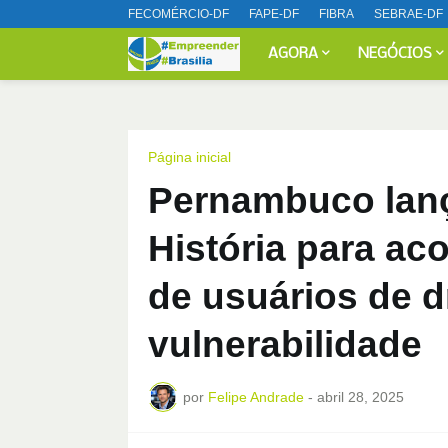
FECOMÉRCIO-DF
FAPE-DF
FIBRA
SEBRAE-DF
AGORA
NEGÓCIOS
Página inicial
Pernambuco lan
História para ac
de usuários de 
vulnerabilidade
por
Felipe Andrade
-
abril 28, 2025