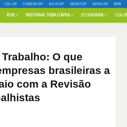
CDL-DF
CODESE-DF
JUCIS-DF
SEDET-DF
SEFAZ-DF
BRB
BSB
REFORMA TRIBUTÁRIA
ECONOMIA
COLU
 Trabalho: O que
mpresas brasileiras a
Maio com a Revisão
alhistas