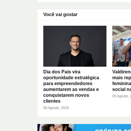
Você vai gostar
Dia dos Pais vira
Valdiren
oportunidade estratégica
mais rep
para empreendedores
feminin
aumentarem as vendas e
social na
conquistarem novos
05 Agosto,
clientes
06 Agosto, 2026