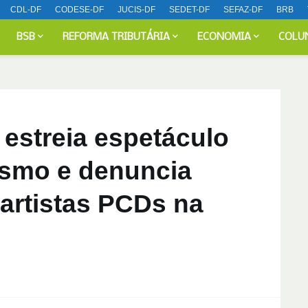
CDL-DF
CODESE-DF
JUCIS-DF
SEDET-DF
SEFAZ-DF
BRB
BSB
REFORMA TRIBUTÁRIA
ECONOMIA
COLU
 estreia espetáculo
ismo e denuncia
 artistas PCDs na