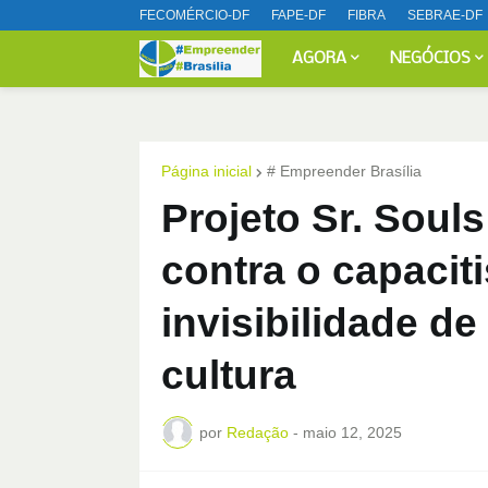
FECOMÉRCIO-DF
FAPE-DF
FIBRA
SEBRAE-DF
AGORA
NEGÓCIOS
Página inicial
# Empreender Brasília
Projeto Sr. Souls
contra o capacit
invisibilidade de
cultura
por
Redação
-
maio 12, 2025