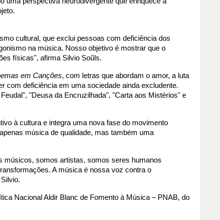
po uma perspectiva neurodivergente que enriquece a 
jeto.
mo cultural, que exclui pessoas com deficiência dos
gonismo na música. Nosso objetivo é mostrar que o
es físicas", afirma Silvio Soũls.
emas em Canções
, com letras que abordam o amor, a luta
viver com deficiência em uma sociedade ainda excludente.
Feudal", "Deusa da Encruzilhada", "Carta aos Mistérios" e
tivo à cultura e integra uma nova fase do movimento
não apenas música de qualidade, mas também uma
mos músicos, somos artistas, somos seres humanos
transformações. A música é nossa voz contra o
Silvio.
lítica Nacional Aldir Blanc de Fomento à Música – PNAB, do