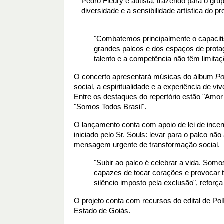
Pedro Fleury é autista, trazendo para o gru
diversidade e a sensibilidade artística do pro
"Combatemos principalmente o capacitis
grandes palcos e dos espaços de prota
talento e a competência não têm limitaçõ
O concerto apresentará músicas do álbum
Po
social, a espiritualidade e a experiência de 
Entre os destaques do repertório estão "Amor 
"Somos Todos Brasil".
O lançamento conta com apoio de lei de incen
iniciado pelo Sr. Souls: levar para o palco 
mensagem urgente de transformação social.
"Subir ao palco é celebrar a vida. So
capazes de tocar corações e provocar 
silêncio imposto pela exclusão", reforça 
O projeto conta com recursos do edital de Po
Estado de Goiás.