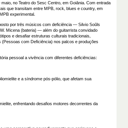
e maio, no Teatro do Sesc Centro, em Goiânia. Com entrada
ais que transitam entre MPB, rock, blues e country, em
 MPB experimental.
mposto por três músicos com deficiência — Silvio Soũls
e W. Micena (bateria) — além do guitarrista convidado
pos e desafiar estruturas culturais tradicionais,
 (Pessoas com Deficiência) nos palcos e produções
tória pessoal a vivência com diferentes deficiências:
iomielite e a síndrome pós-pólio, que afetam sua 
elite, enfrentando desafios motores decorrentes da 