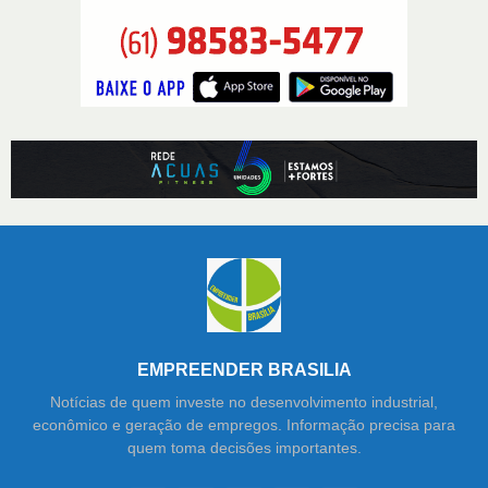
EMPREENDER BRASILIA
Notícias de quem investe no desenvolvimento industrial,
econômico e geração de empregos. Informação precisa para
quem toma decisões importantes.