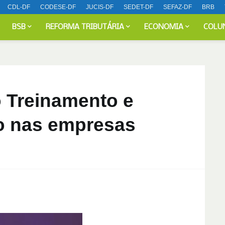
CDL-DF
CODESE-DF
JUCIS-DF
SEDET-DF
SEFAZ-DF
BRB
BSB
REFORMA TRIBUTÁRIA
ECONOMIA
COLU
o Treinamento e
o nas empresas