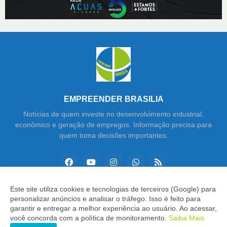
EMPREENDER BRASILIA
Notícias de quem investe no desenvolvimento industrial,
econômico e geração de empregos. Informação precisa para
quem toma decisões importantes.
Este site utiliza cookies e tecnologias de terceiros (Google) para
personalizar anúncios e analisar o tráfego. Isso é feito para
Copyright ©
2026
Empreender Brasília
garantir e entregar a melhor experiência ao usuário. Ao acessar,
você concorda com a política de monitoramento.
Saiba Mais
INÍCIO
SOBRE
CONTATO
LGPD
EXPEDIENTE