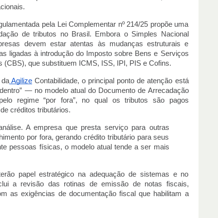
cionais.
egulamentada pela Lei Complementar nº 214/25 propõe uma
dação de tributos no Brasil. Embora o Simples Nacional
resas devem estar atentas às mudanças estruturais e
las ligadas à introdução do Imposto sobre Bens e Serviços
s (CBS), que substituem ICMS, ISS, IPI, PIS e Cofins.
 da
Agilize
Contabilidade, o principal ponto de atenção está
r dentro” — no modelo atual do Documento de Arrecadação
lo regime “por fora”, no qual os tributos são pagos
 créditos tributários.
álise. A empresa que presta serviço para outras
himento por fora, gerando crédito tributário para seus
te pessoas físicas, o modelo atual tende a ser mais
terão papel estratégico na adequação de sistemas e no
clui a revisão das rotinas de emissão de notas fiscais,
om as exigências de documentação fiscal que habilitam a