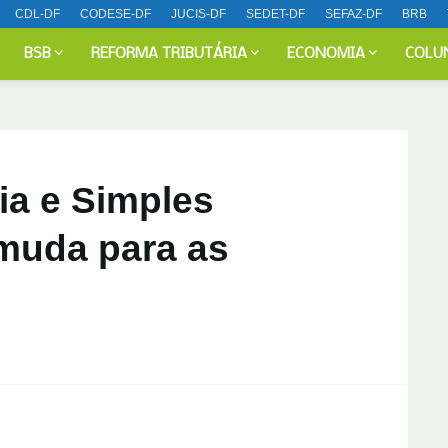
CDL-DF
CODESE-DF
JUCIS-DF
SEDET-DF
SEFAZ-DF
BRB
BSB
REFORMA TRIBUTÁRIA
ECONOMIA
COLU
ia e Simples
 muda para as