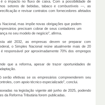
é o impacto no fluxo de caixa. Com a possibilidade de
nos setores de bebidas, tabaco e combustíveis —, as
ecificação e revisar contratos com fornecedores afetados
es Nacional, mas impõe novas obrigações que podem
os empresários precisam cobrar de seus contadores um
ança no seu modelo de negócio”, afirma.
ista até 2032, as empresas devem se preparar com
deral, o Simples Nacional reúne atualmente mais de 20
e é responsável por aproximadamente 70% dos empregos
nde que a reforma, apesar de trazer oportunidades de
 adaptação.
ó serão efetivas se os empresários compreenderem seu
troles, com apoio técnico especializado”, conclui.
seadas na legislação vigente até junho de 2025, podendo
s da Reforma Tributária forem publicadas.