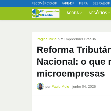
FECOMÉRCIO-DF
FAPE-DF
FIBRA
SEBRAE-DF
AGORA
NEGÓCIOS
Página inicial
# Empreender Brasília
Reforma Tributár
Nacional: o que
microempresas
por
Paulo Melo
-
junho 04, 2025