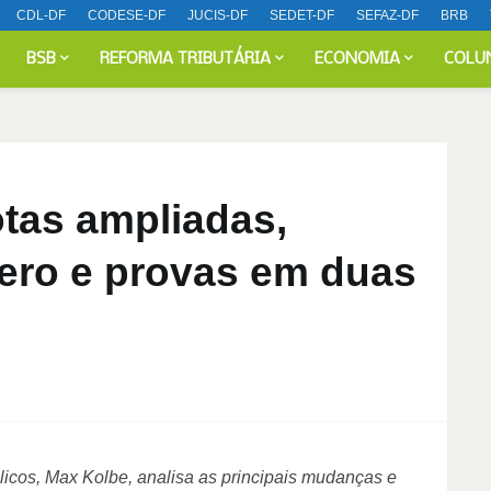
CDL-DF
CODESE-DF
JUCIS-DF
SEDET-DF
SEFAZ-DF
BRB
BSB
REFORMA TRIBUTÁRIA
ECONOMIA
COLU
tas ampliadas,
ero e provas em duas
icos, Max Kolbe, analisa as principais mudanças e