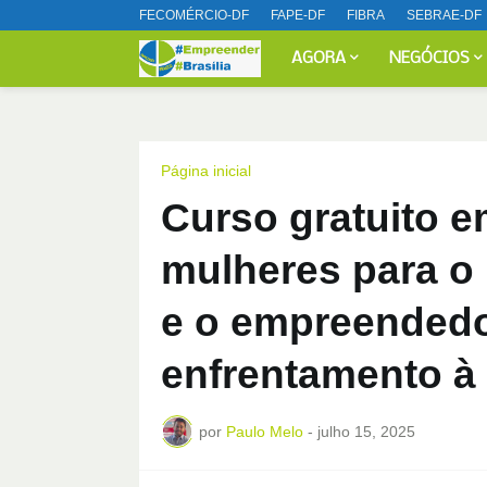
FECOMÉRCIO-DF
FAPE-DF
FIBRA
SEBRAE-DF
AGORA
NEGÓCIOS
Página inicial
Curso gratuito e
mulheres para o
e o empreended
enfrentamento à 
por
Paulo Melo
-
julho 15, 2025