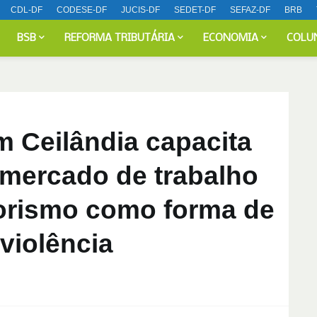
CDL-DF
CODESE-DF
JUCIS-DF
SEDET-DF
SEFAZ-DF
BRB
BSB
REFORMA TRIBUTÁRIA
ECONOMIA
COLU
m Ceilândia capacita
 mercado de trabalho
orismo como forma de
violência