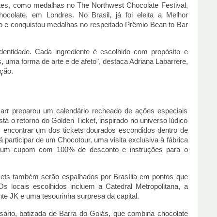
tes, como medalhas no The Northwest Chocolate Festival,
olate, em Londres. No Brasil, já foi eleita a Melhor
ro e conquistou medalhas no respeitado Prêmio Bean to Bar
dentidade. Cada ingrediente é escolhido com propósito e
s, uma forma de arte e de afeto”, destaca Adriana Labarrere,
ção.
Barr preparou um calendário recheado de ações especiais
tá o retorno do Golden Ticket, inspirado no universo lúdico
 encontrar um dos tickets dourados escondidos dentro de
rá participar de um Chocotour, uma visita exclusiva à fábrica
 um cupom com 100% de desconto e instruções para o
ckets também serão espalhados por Brasília em pontos que
 locais escolhidos incluem a Catedral Metropolitana, a
nte JK e uma tesourinha surpresa da capital.
sário, batizada de Barra do Goiás, que combina chocolate