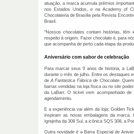
atuação, a marca acumula prêmios importan
nos Estados Unidos, e na Academy of Choc
Chocolateria de Brasília pela Revista Encont
Brasil.
“Nossos chocolates contam histórias, têm i
respeito à origem. Fazer chocolate é, para nó
que acompanha de perto cada etapa da produ
Aniversário com sabor de celebração
Para marcar seus 9 anos de história, a La
durante o mês de julho. Entre os destaques es
de
A Fantástica Fábrica de Chocolate
. Quem
barras vendidas na loja física ou no site pode
da LaBarr. O ticket vem acompanhado de
agendamento.
E a experiência vai além da loja: Golden Ti
inspiram as novas embalagens da marca. Os
Igrejinha da 308 Sul, a icônica SQS 308, a Po
Outra novidade é a Barra Especial de Aniver