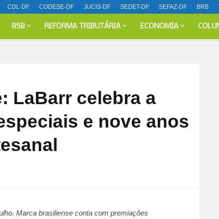
CDL-DF
CODESE-DF
JUCIS-DF
SEDET-DF
SEFAZ-DF
BRB
BSB
REFORMA TRIBUTÁRIA
ECONOMIA
COLU
: LaBarr celebra a
especiais e nove anos
tesanal
lho. Marca brasiliense conta com premiações