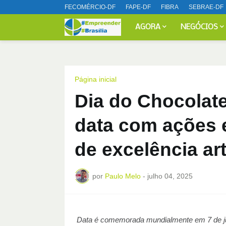
FECOMÉRCIO-DF
FAPE-DF
FIBRA
SEBRAE-DF
AGORA
NEGÓCIOS
Página inicial
Dia do Chocolate
data com ações 
de excelência ar
por
Paulo Melo
-
julho 04, 2025
Data é comemorada mundialmente em 7 de ju