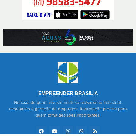
EMPREENDER BRASILIA
Notícias de quem investe no desenvolvimento industrial,
econômico e geração de empregos. Informação precisa para
quem toma decisões importantes.