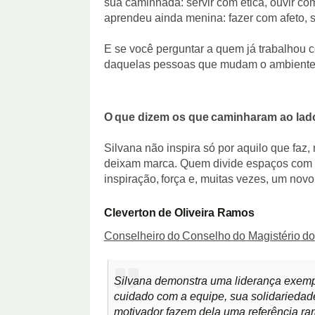
sua caminhada: servir com ética, ouvir co
aprendeu ainda menina: fazer com afeto, 
E se você perguntar a quem já trabalhou 
daquelas pessoas que mudam o ambiente 
O
que
dizem
os
que
caminharam
ao
lad
Silvana
não inspira
só por aquilo que faz
deixam marca. Quem divide espaços com e
inspiração,
força
e,
muitas
vezes, um novo 
Cleverton
de
Oliveira
Ramos
Conselheiro
do
Conselho
do
Magistério
do
Silvana demonstra uma liderança exemp
cuidado com a equipe, sua solidariedad
motivador fazem dela uma referência rar