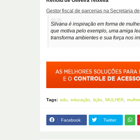
Renold
de
Oliveira
Teixeira
Gestor
fiscal
de
parcerias
na
Secretaria
de
Silvana é inspiração em forma de mulhe
que motiva pelo exemplo,
uma
amiga
le
transforma ambientes e sua força nos im
Tags:
edu
educação
lição
MULHER
mulher
Facebook
Twitter