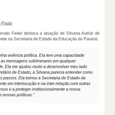
o Paulo
Renato Feder destaca a atua
çã
o de Silvana Avelar de
nete na Secretaria de Estado da Educa
çã
o do Paran
á
:
inha vivência política. Ela tem uma capacidade
er as mensagens subliminares em qualquer
de. Ela me ajudou muito a desenvolver meu lado
retário de Estado, a Silvana parecia entender como
 passos. Ela tornou a Secretaria de Estado da
nte em interlocução e na inter-relação com outras
nsos e a proteger institucionalmente a nossa
s nossas políticas."