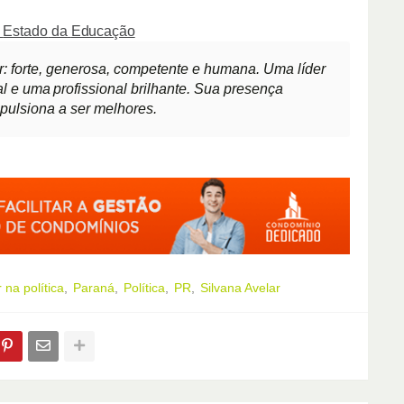
Estado
da
Educação
r: forte, generosa, competente e humana. Uma líder
al
e
uma
profissional
brilhante.
Sua presença
pulsiona a ser melhores.
 na política
Paraná
Política
PR
Silvana Avelar