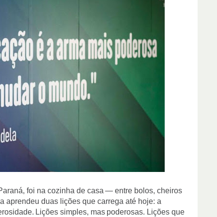
Paraná,
foi
na
cozinha
de
casa
— entre bolos, cheiros
a aprendeu duas lições que carrega até hoje: a
erosidade.
Lições
simples,
mas
poderosas.
Lições
que