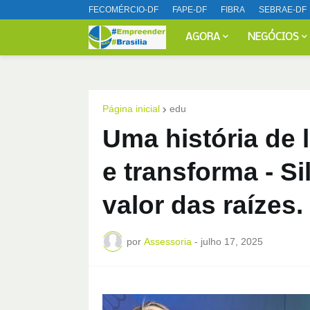
FECOMÉRCIO-DF
FAPE-DF
FIBRA
SEBRAE-DF
AGORA
NEGÓCIOS
Página inicial
edu
Uma história de 
e transforma - S
valor das raízes.
por
Assessoria
-
julho 17, 2025