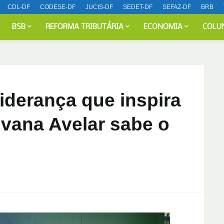
CDL-DF
CODESE-DF
JUCIS-DF
SEDET-DF
SEFAZ-DF
BRB
BSB
REFORMA TRIBUTÁRIA
ECONOMIA
COLU
liderança que inspira
ilvana Avelar sabe o