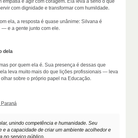
m empatia e agir com coragem. Ela leva a sério o que
servir com dignidade e transformar com humildade.
com ela, a resposta é quase unânime: Silvana é
— e a gente junto com ele.
o
dela
, mas por quem ela é. Sua presença é dessas que
la leva muito
mais
do
que lições
profissionais —
leva
olhar sobre o próprio papel na Educação.
Paraná
lar, unindo competência e humanidade. Seu
e e a capacidade de criar um ambiente acolhedor e
a no serviço público.