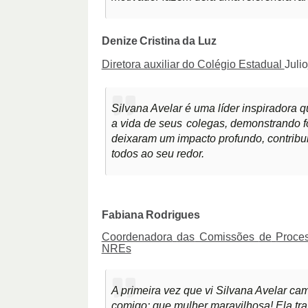
Denize
Cristina
da
Luz
Diretora auxiliar do Colégio Estadual
Julio
Silvana Avelar é uma líder inspiradora 
a vida de seus
colegas, demonstrando fo
deixaram um impacto profundo, contribui
todos ao seu redor.
Fabiana
Rodrigues
Coordenadora
das
Comissões
de
Proce
NREs
A primeira vez que vi Silvana Avelar c
comigo: que mulher maravilhosa! Ela tra