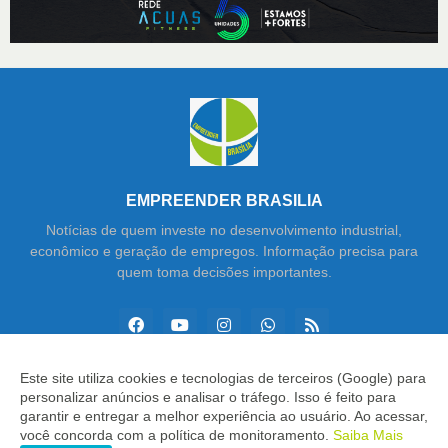
EMPREENDER BRASILIA
Notícias de quem investe no desenvolvimento industrial,
econômico e geração de empregos. Informação precisa para
quem toma decisões importantes.
Este site utiliza cookies e tecnologias de terceiros (Google) para
personalizar anúncios e analisar o tráfego. Isso é feito para
Copyright ©
2026
Empreender Brasília
garantir e entregar a melhor experiência ao usuário. Ao acessar,
você concorda com a política de monitoramento.
Saiba Mais
INÍCIO
SOBRE
CONTATO
LGPD
EXPEDIENTE