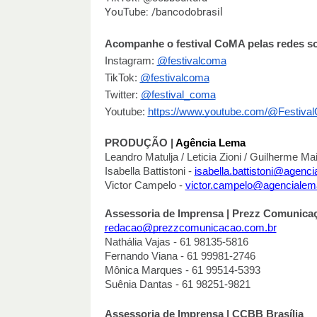
YouTube: /bancodobrasil
Acompanhe o festival CoMA pelas redes so
Instagram:
@festivalcoma
TikTok:
@festivalcoma
Twitter:
@festival_coma
Youtube:
https://www.youtube.com/@Festiv
PRODUÇÃO |
Agência Lema
Leandro Matulja / Leticia Zioni / Guilherme Ma
Isabella Battistoni -
isabella.battistoni@agenc
Victor Campelo -
victor.campelo@agencialem
Assessoria de Imprensa | Prezz Comunica
redacao@prezzcomunicacao.com.br
Nathália Vajas - 61 98135-5816
Fernando Viana - 61 99981-2746
Mônica Marques - 61 99514-5393
Suênia Dantas - 61 98251-9821
Assessoria de Imprensa | CCBB Brasília