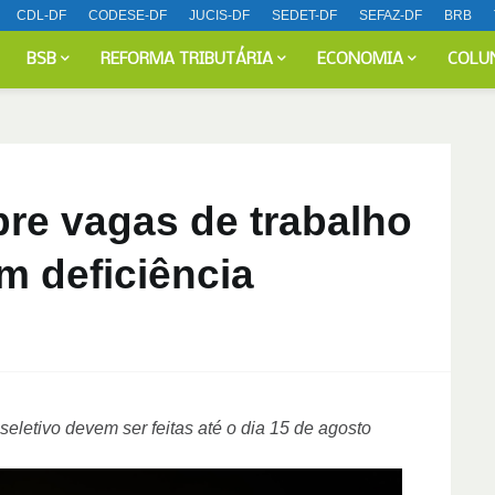
CDL-DF
CODESE-DF
JUCIS-DF
SEDET-DF
SEFAZ-DF
BRB
BSB
REFORMA TRIBUTÁRIA
ECONOMIA
COLU
re vagas de trabalho
m deficiência
 seletivo devem ser feitas até o dia 15 de agosto