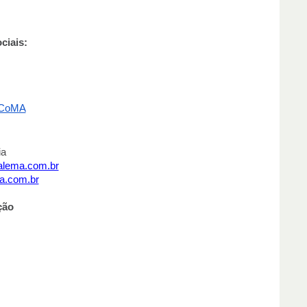
ciais:
alCoMA
ia
ialema.com.br
a.com.br
ção