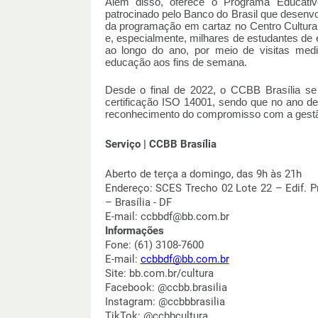
Além disso, oferece o Programa Educativ
patrocinado pelo Banco do Brasil que desenvo
da programação em cartaz no Centro Cultura
e, especialmente, milhares de estudantes de es
ao longo do ano, por meio de visitas medi
educação aos fins de semana.
Desde o final de 2022, o CCBB Brasília se 
certificação ISO 14001, sendo que no ano de
reconhecimento do compromisso com a gestão
Serviço | CCBB Brasília
Aberto de terça a domingo, das 9h às 21h
Endereço: SCES Trecho 02 Lote 22 – Edif. P
– Brasília - DF
E-mail: ccbbdf@bb.com.br
Informações
Fone: (61) 3108-7600
E-mail:
ccbbdf@bb.com.br
Site: bb.com.br/cultura
Facebook: @ccbb.brasilia
Instagram: @ccbbbrasilia
TikTok: @ccbbcultura