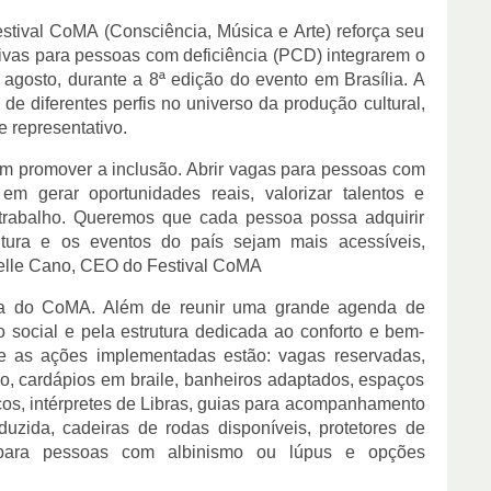
stival CoMA (Consciência, Música e Arte) reforça seu
ivas para pessoas com deficiência (PCD) integrarem o
agosto, durante a 8ª edição do evento em Brasília. A
a de diferentes perfis no universo da produção cultural,
 representativo.
m promover a inclusão. Abrir vagas para pessoas com
em gerar oportunidades reais, valorizar talentos e
 trabalho. Queremos que cada pessoa possa adquirir
ultura e os eventos do país sejam mais acessíveis,
chelle Cano, CEO do Festival CoMA
ada do CoMA. Além de reunir uma grande agenda de
 social e pela estrutura dedicada ao conforto e bem-
re as ações implementadas estão: vagas reservadas,
, cardápios em braile, banheiros adaptados, espaços
cos, intérpretes de Libras, guias para acompanhamento
zida, cadeiras de rodas disponíveis, protetores de
ar para pessoas com albinismo ou lúpus e opções