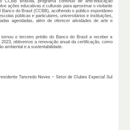
o CCBB Brasília, programa contínuo de arte-educação
lve ações educativas e culturais para aproximar o visitante
l Banco do Brasil (CCBB), acolhendo o público espontâneo
colas públicas e particulares, universitários e instituições,
adas agendadas, além de oferecer atividades de arte e
tornou o terceiro prédio do Banco do Brasil a receber a
 2023, obtivemos a renovação anual da certificação, como
 ambiental e a sustentabilidade.
residente Tancredo Neves – Setor de Clubes Especial Sul