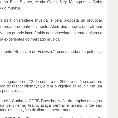
omo Elza Soares, Maria Gadu, Ney Matogrosso, Gaby
s da música.
a pela diversidade musical e pela proposta de provocar
 o mercado do entretenimento. Além dos shows, que atraem
e um grande intercâmbio de conhecimento entre artistas e
já experientes do mercado musical.
ento “Brasília é de Festivais”, endossando seu potencial
oi inaugurado em 12 de outubro de 2000, e está sediado no
nica de Oscar Niemeyer, e tem o objetivo de reunir, em um
de possíveis.
 Rabello Cunha, o CCBB Brasília dispõe de amplos espaços
sala de cinema, teatro, praça central e jardins, onde são
áculos, exibições de filmes e performances.