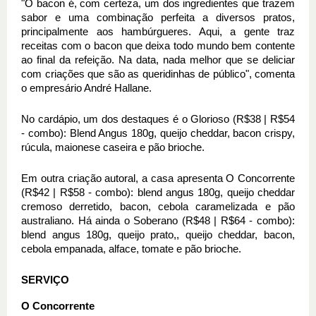
"O bacon é, com certeza, um dos ingredientes que trazem
sabor e uma combinação perfeita a diversos pratos,
principalmente aos hambúrgueres. Aqui, a gente traz
receitas com o bacon que deixa todo mundo bem contente
ao final da refeição. Na data, nada melhor que se deliciar
com criações que são as queridinhas de público", comenta
o empresário André Hallane.
No cardápio, um dos destaques é o Glorioso (R$38 | R$54
- combo): Blend Angus 180g, queijo cheddar, bacon crispy,
rúcula, maionese caseira e pão brioche.
Em outra criação autoral, a casa apresenta O Concorrente
(R$42 | R$58 - combo): blend angus 180g, queijo cheddar
cremoso derretido, bacon, cebola caramelizada e pão
australiano. Há ainda o Soberano (R$48 | R$64 - combo):
blend angus 180g, queijo prato,, queijo cheddar, bacon,
cebola empanada, alface, tomate e pão brioche.
SERVIÇO
O Concorrente