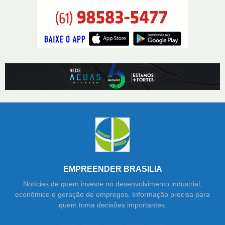
EMPREENDER BRASILIA
Notícias de quem investe no desenvolvimento industrial,
econômico e geração de empregos. Informação precisa para
quem toma decisões importantes.