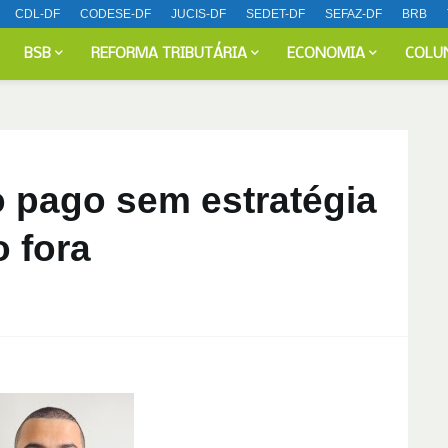
CDL-DF
CODESE-DF
JUCIS-DF
SEDET-DF
SEFAZ-DF
BRB
BSB
REFORMA TRIBUTÁRIA
ECONOMIA
COLU
o pago sem estratégia
o fora