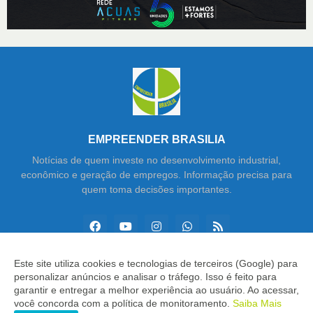
EMPREENDER BRASILIA
Notícias de quem investe no desenvolvimento industrial,
econômico e geração de empregos. Informação precisa para
quem toma decisões importantes.
Este site utiliza cookies e tecnologias de terceiros (Google) para
personalizar anúncios e analisar o tráfego. Isso é feito para
Copyright ©
2026
Empreender Brasília
garantir e entregar a melhor experiência ao usuário. Ao acessar,
você concorda com a política de monitoramento.
Saiba Mais
INÍCIO
SOBRE
CONTATO
LGPD
EXPEDIENTE