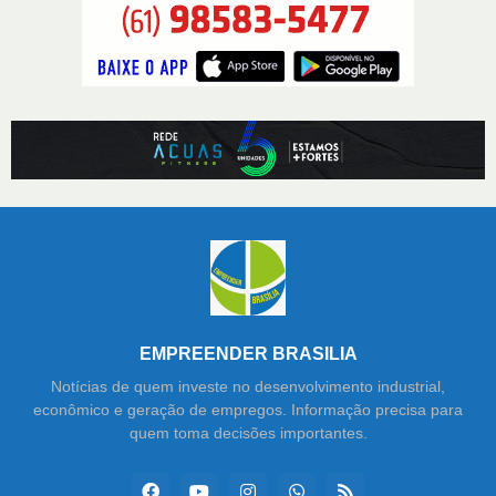
EMPREENDER BRASILIA
Notícias de quem investe no desenvolvimento industrial,
econômico e geração de empregos. Informação precisa para
quem toma decisões importantes.