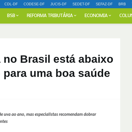
CDL-DF
CODESE-DF
JUCIS-DF
SEDET-DF
SEFAZ-DF
BRB
BSB
REFORMA TRIBUTÁRIA
ECONOMIA
COLU
no Brasil está abaixo
 para uma boa saúde
de uva ao ano, mas especialistas recomendam dobrar
ntes