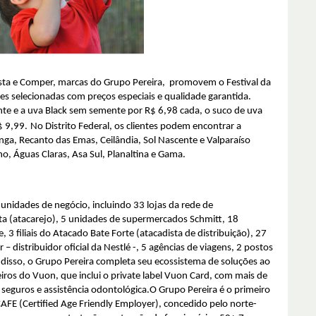
dista e Comper, marcas do Grupo Pereira, promovem o Festival da
s selecionadas com preços especiais e qualidade garantida.
te e a uva Black sem semente por R$ 6,98 cada, o suco de uva
$ 9,99.
No Distrito Federal, os clientes podem encontrar a
ga, Recanto das Emas, Ceilândia, Sol Nascente e Valparaíso
 Águas Claras, Asa Sul, Planaltina e Gama.
unidades de negócio, incluindo 33 lojas da rede de
a (atacarejo), 5 unidades de supermercados Schmitt, 18
3 filiais do Atacado Bate Forte (atacadista de distribuição), 27
 distribuidor oficial da Nestlé -, 5 agências de viagens, 2 postos
 disso, o Grupo Pereira completa seu ecossistema de soluções ao
nceiros do Vuon, que inclui o private label Vuon Card, com mais de
, seguros e assistência odontológica.O Grupo Pereira é o primeiro
CAFE (Certified Age Friendly Employer), concedido pelo norte-