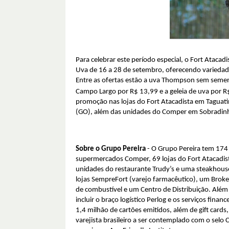
Para celebrar este período especial, o Fort Ataca
Uva de 16 a 28 de setembro, oferecendo variedade
Entre as ofertas estão a uva Thompson sem semen
Campo Largo por R$ 13,99 e a geleia de uva por R
promoção nas lojas do Fort Atacadista em Taguatin
(GO), além das unidades do Comper em Sobradinho,
Sobre o Grupo Pereira
- O Grupo Pereira tem 174 
supermercados Comper, 69 lojas do Fort Atacadist
unidades do restaurante Trudy’s e uma steakhouse, 
lojas SempreFort (varejo farmacêutico), um Broker –
de combustível e um Centro de Distribuição. Além
incluir o braço logístico Perlog e os serviços fina
1,4 milhão de cartões emitidos, além de gift cards
varejista brasileiro a ser contemplado com o selo 