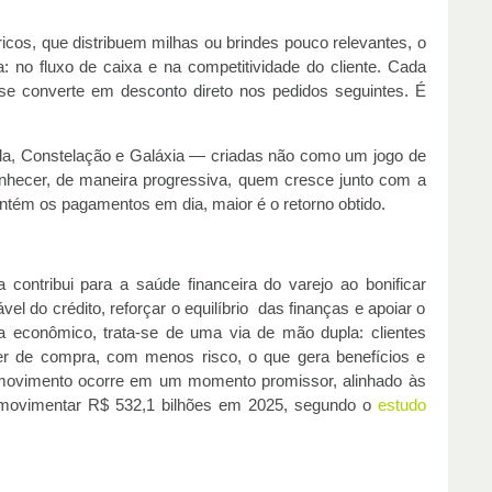
ricos, que distribuem milhas ou brindes pouco relevantes, o
 no fluxo de caixa e na competitividade do cliente. Cada
se converte em desconto direto nos pedidos seguintes. É
la, Constelação e Galáxia — criadas não como um jogo de
nhecer, de maneira progressiva, quem cresce junto com a
tém os pagamentos em dia, maior é o retorno obtido.
ontribui para a saúde financeira do varejo ao bonificar
l do crédito, reforçar o equilíbrio das finanças e apoiar o
ta econômico, trata-se de uma via de mão dupla: clientes
er de compra, com menos risco, o que gera benefícios e
 movimento ocorre em um momento promissor, alinhado às
e movimentar R$ 532,1 bilhões em 2025, segundo o
estudo