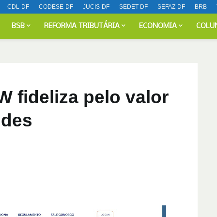
CDL-DF
CODESE-DF
JUCIS-DF
SEDET-DF
SEFAZ-DF
BRB
BSB
REFORMA TRIBUTÁRIA
ECONOMIA
COLU
fideliza pelo valor
ndes