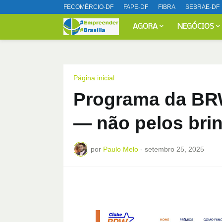
FECOMÉRCIO-DF
FAPE-DF
FIBRA
SEBRAE-DF
AGORA
NEGÓCIOS
Página inicial
Programa da BRW 
— não pelos bri
por
Paulo Melo
-
setembro 25, 2025