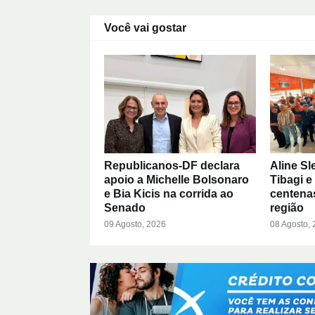
Você vai gostar
Republicanos-DF declara
Aline Sl
apoio a Michelle Bolsonaro
Tibagi e
e Bia Kicis na corrida ao
centenas
Senado
região
09 Agosto, 2026
08 Agosto,