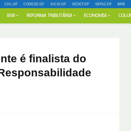
CDL-DF
CODESE-DF
JUCIS-DF
SEDET-DF
SEFAZ-DF
BRB
BSB
REFORMA TRIBUTÁRIA
ECONOMIA
COLU
nte é finalista do
Responsabilidade