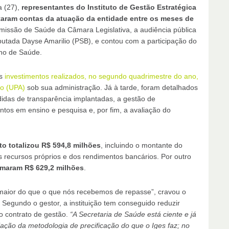
a (27),
representantes do Instituto de Gestão Estratégica
staram contas da atuação da entidade entre os meses de
missão de Saúde da Câmara Legislativa, a audiência pública
putada Dayse Amarilio (PSB), e contou com a participação do
lho de Saúde.
os
investimentos realizados, no segundo quadrimestre do ano,
to (UPA)
sob sua administração. Já à tarde, foram detalhados
edidas de transparência implantadas, a gestão de
entos em ensino e pesquisa e, por fim, a avaliação do
uto totalizou R$ 594,8 milhões
, incluindo o montante do
s recursos próprios e dos rendimentos bancários. Por outro
maram R$ 629,2 milhões
.
maior do que o que nós recebemos de repasse”, cravou o
 Segundo o gestor, a instituição tem conseguido reduzir
 o contrato de gestão.
“A Secretaria de Saúde está ciente e já
ação da metodologia de precificação do que o Iges faz; no