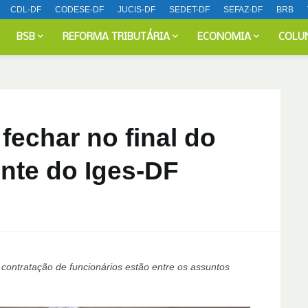
CDL-DF
CODESE-DF
JUCIS-DF
SEDET-DF
SEFAZ-DF
BRB
BSB
REFORMA TRIBUTÁRIA
ECONOMIA
COLU
fechar no final do
ente do Iges-DF
ontratação de funcionários estão entre os assuntos