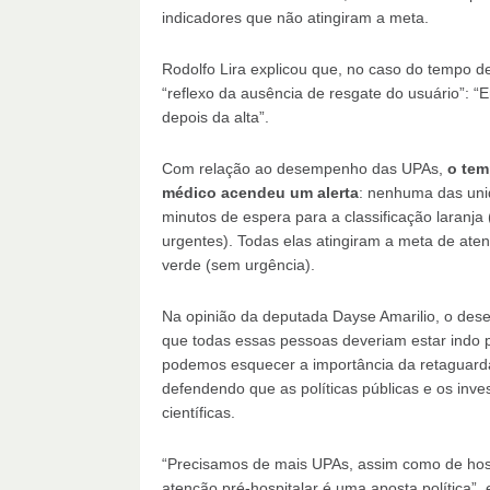
indicadores que não atingiram a meta.
Rodolfo Lira explicou que, no caso do tempo d
“reflexo da ausência de resgate do usuário”: “
depois da alta”.
Com relação ao desempenho das UPAs,
o tem
médico acendeu um alerta
: nenhuma das uni
minutos de espera para a classificação laranja
urgentes). Todas elas atingiram a meta de ate
verde (sem urgência).
Na opinião da deputada Dayse Amarilio, o dese
que todas essas pessoas deveriam estar indo
podemos esquecer a importância da retaguarda
defendendo que as políticas públicas e os in
científicas.
“Precisamos de mais UPAs, assim como de hospi
atenção pré-hospitalar é uma aposta política”