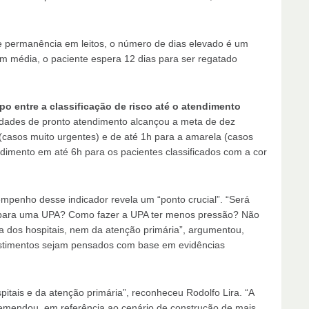
e permanência em leitos, o número de dias elevado é um
Em média, o paciente espera 12 dias para ser regatado
po entre a classificação de risco até o atendimento
dades de pronto atendimento alcançou a meta de dez
 (casos muito urgentes) e de até 1h para a amarela (casos
ndimento em até 6h para os pacientes classificados com a cor
mpenho desse indicador revela um “ponto crucial”. “Será
 para uma UPA? Como fazer a UPA ter menos pressão? Não
 dos hospitais, nem da atenção primária”, argumentou,
vestimentos sejam pensados com base em evidências
tais e da atenção primária”, reconheceu Rodolfo Lira. “A
, emendou, em referência ao cenário de construção de mais