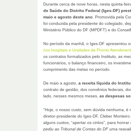
Durante cerca de nove horas, nesta quinta-feir
de Saúde do Distrito Federal (Iges-DF) pre
maio e agosto deste ano
. Promovida pela Co
foi conduzida pela presidente do colegiado, de
Ministério Público do DF (MPDFT) e do Conse
No período da manhã, o Iges-DF apresentou 
nos hospitais e Unidades de Pronto Atendimen
os contratos formalizados pelo Instituto, as m
funcionários, o balanço financeiro, os investim
cumprimento das metas no período.
De maio a agosto,
a receita líquida do Instit
contrato de gestão, dos convênios federais, do
lado, nesses mesmos meses,
as despesas so
“Hoje, o nosso custo, sem dúvida nenhuma, é 
diretor-presidente do Iges-DF, Cleber Monteiro.
alguns custos, “apertar os cintos”, para honrar
pediu ao Tribunal de Contas do DF uma reavali