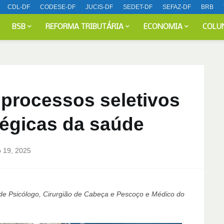
CDL-DF
CODESE-DF
JUCIS-DF
SEDET-DF
SEFAZ-DF
BRB
BSB
REFORMA TRIBUTÁRIA
ECONOMIA
COLU
 processos seletivos
tégicas da saúde
 19, 2025
de Psicólogo, Cirurgião de Cabeça e Pescoço e Médico do